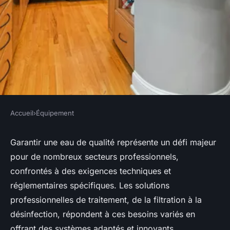
Accueil
›
Équipement
ÉQUIPEMENT
Solutions professionnelles
Garantir une eau de qualité représente un défi majeur
pour de nombreux secteurs professionnels,
pour améliorer la qualité de
confrontés à des exigences techniques et
l'eau
réglementaires spécifiques. Les solutions
professionnelles de traitement, de la filtration à la
Léa
•
17 octobre 2025
•
7 min de lecture
désinfection, répondent à ces besoins variés en
offrant des systèmes adaptés et innovants.