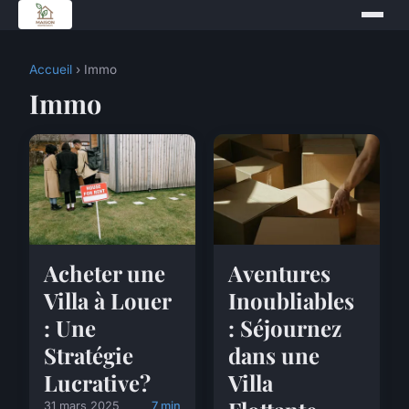
Accueil
› Immo
Immo
Acheter une
Aventures
Villa à Louer
Inoubliables
: Une
: Séjournez
Stratégie
dans une
Lucrative?
Villa
31 mars 2025
7 min