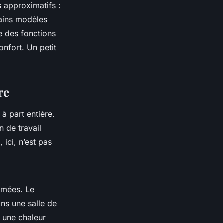
s approximatifs :
tains modèles
e des fonctions
nfort. Un petit
re
à part entière.
n de travail
 ici, n’est pas
irmées. Le
ns une salle de
e une chaleur