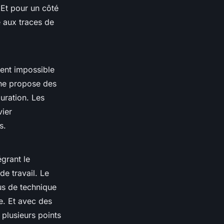
 Et pour un côté
e aux traces de
ient impossible
rohe propose des
uration. Les
vier
s.
égrant le
de travail. Le
lus de technique
e. Et avec des
 plusieurs points