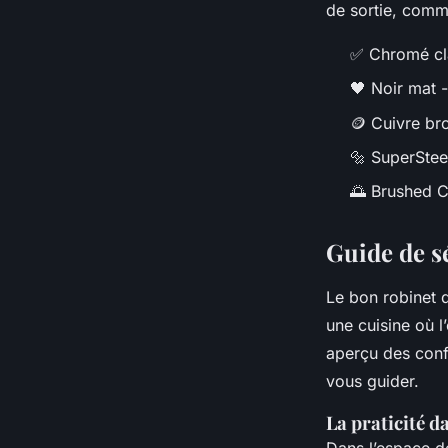
de sortie, comm
✅ Chromé clas
🖤 Noir mat 
🪙 Cuivre br
🔩 SuperSteel
🌅 Brushed C
Guide de s
Le bon robinet 
une cuisine où l
aperçu des conf
vous guider.
La praticité d