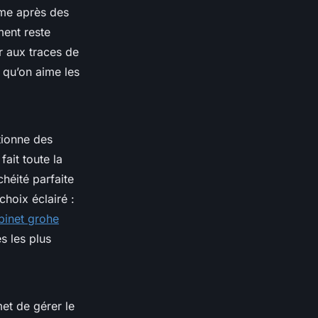
ême après des
ment reste
er aux traces de
 qu’on aime les
tionne des
fait toute la
héité parfaite
choix éclairé :
binet grohe
s les plus
met de gérer le