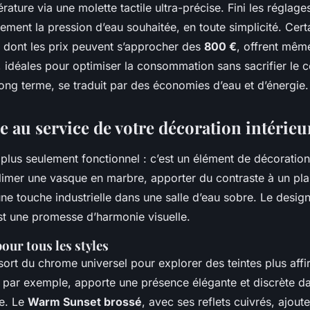
érature via une molette tactile ultra-précise. Fini les réglage
ement la pression d’eau souhaitée, en toute simplicité. Cer
dont les prix peuvent s’approcher des
800 €
, offrent mêm
idéales pour optimiser la consommation sans sacrifier le co
 long terme, se traduit par des économies d’eau et d’énergie.
e au service de votre décoration intérieu
 plus seulement fonctionnel : c’est un élément de décoration 
blimer une vasque en marbre, apporter du contraste à un pla
ne touche industrielle dans une salle d’eau sobre. Le design,
est une promesse d’harmonie visuelle.
pour tous les styles
sort du chrome universel pour explorer des teintes plus aff
, par exemple, apporte une présence élégante et discrète da
te. Le
Warm Sunset brossé
, avec ses reflets cuivrés, ajout