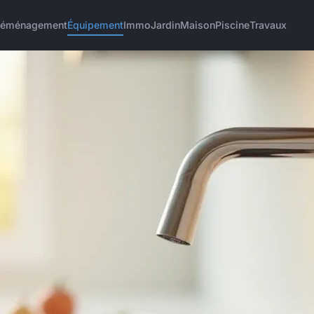
éménagement
Équipement
Immo
Jardin
Maison
Piscine
Travaux