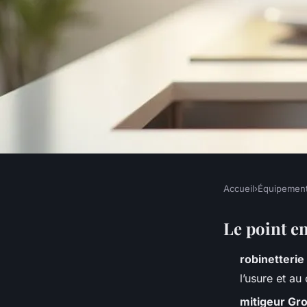
Accueil
›
Équipemen
ÉQUIPEMENT
Robinet Grohe de qu
Le point en
robinetterie
pour votre cuisine et
l’usure et au
mitigeur Gr