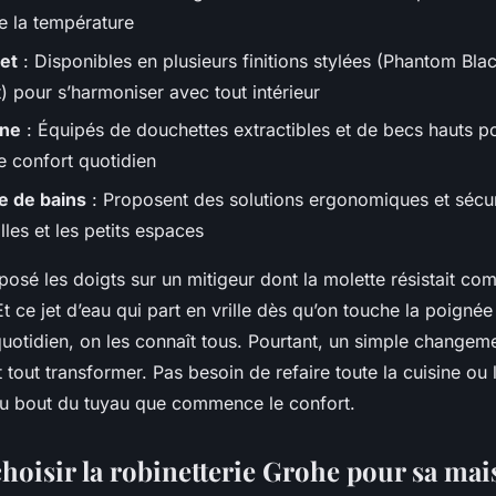
de la température
et
: Disponibles en plusieurs finitions stylées (Phantom Bla
 pour s’harmoniser avec tout intérieur
ine
: Équipés de douchettes extractibles et de becs hauts p
de confort quotidien
le de bains
: Proposent des solutions ergonomiques et sécur
lles et les petits espaces
osé les doigts sur un mitigeur dont la molette résistait c
 Et ce jet d’eau qui part en vrille dès qu’on touche la poignée
quotidien, on les connaît tous. Pourtant, un simple changem
t tout transformer. Pas besoin de refaire toute la cuisine ou 
t au bout du tuyau que commence le confort.
hoisir la robinetterie Grohe pour sa mai