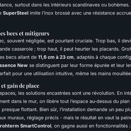
ndance, surtout dans les intérieurs scandinaves ou bohèmes.
le
SuperSteel
imite l’inox brossé avec une résistance accru
es becs et mitigeurs
c, souvent négligée, est pourtant cruciale. Trop bas, il dev
ande casserole ; trop haut, il peut heurter les placards. G
s becs allant de
11,6 cm à 23 cm
, adaptés à chaque config
ssence New
se distinguent par leur forme épurée et leur le
fait pour une utilisation intuitive, même les mains mouillée
t gain de place
espaces, les solutions encastrées sont une révolution. En int
ment dans le mur, on libère tout l’espace au-dessus du plan 
 presque flottant. Bien sûr, l’installation demande un peu p
ux muraux, réglage précis - mais le résultat en vaut la pein
rohterm SmartControl
, on gagne aussi en fonctionnalités :