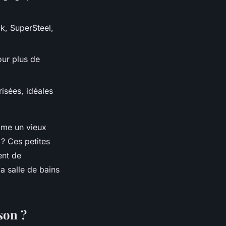
ck, SuperSteel,
our plus de
isées, idéales
omme un vieux
 ? Ces petites
ent de
la salle de bains
son ?