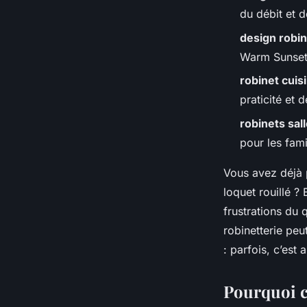
Fabien
•
14/05/2026 10:43
•
9 min de lecture
du débit et 
design robin
Warm Sunset)
robinet cuis
praticité et 
robinets sal
pour les fami
Vous avez déjà p
loquet rouillé ?
frustrations du 
robinetterie peu
: parfois, c’es
Pourquoi c