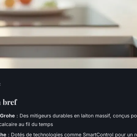
t
alité et design
 bref
 Grohe
: Des mitigeurs durables en laiton massif, conçus pou
 salle de bains
 calcaire au fil du temps
ohe
: Dotés de technologies comme SmartControl pour un r