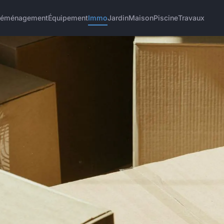
éménagement
Équipement
Immo
Jardin
Maison
Piscine
Travaux