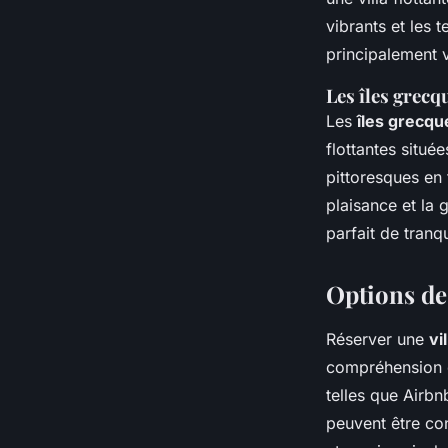
vibrants et les
principalement v
Les îles grecq
Les
îles grecqu
flottantes situ
pittoresques en 
plaisance et la
parfait de tranqu
Options de
Réserver une
vi
compréhension cl
telles que Airbn
peuvent être con