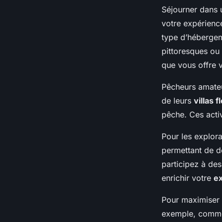
Séjourner dans
votre expérien
type d’hébergem
pittoresques ou
que vous offre 
Pêcheurs amateu
de leurs
villas f
pêche. Ces activ
Pour les explor
permettant de déc
participez à des
enrichir votre
ex
Pour maximiser v
exemple, commen