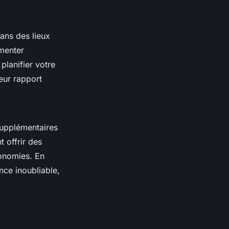
Dans des lieux
gmenter
planifier votre
leur rapport
supplémentaires
t offrir des
conomies. En
nce inoubliable,