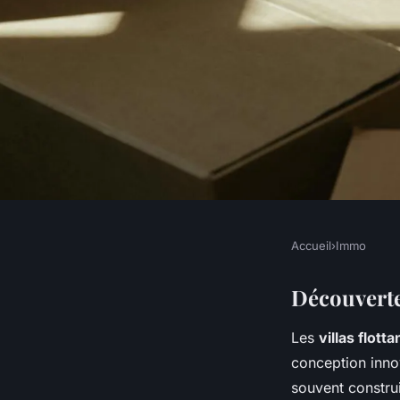
Accueil
›
Immo
IMMO
Aventures Inoubliab
Découverte 
Les
villas flott
dans une Villa Flott
conception innov
souvent construi