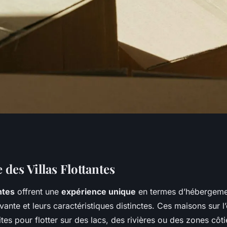
les : Séjournez
des Villas Flottantes
antes
offrent une
expérience unique
en termes d’hébergemen
ante
ante et leurs caractéristiques distinctes. Ces maisons sur l
tes pour flotter sur des lacs, des rivières ou des zones côt