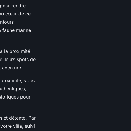
pour rendre
au cœur de ce
entours
a faune marine
à la proximité
illeurs spots de
t aventure.
proximité, vous
authentiques,
storiques pour
n et détente. Par
tre villa, suivi