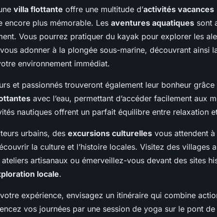
 une
villa flottante
offre une multitude d’
activités vacances
ce encore plus mémorable. Les
aventures aquatiques
sont 
ent. Vous pourrez pratiquer du kayak pour explorer les al
 vous adonner à la plongée sous-marine, découvrant ainsi l
votre environnement immédiat.
rs et passionnés trouveront également leur bonheur grâce 
lottantes
avec l’eau, permettant d’accéder facilement aux me
ités nautiques offrent un parfait équilibre entre relaxation e
ateurs urbains, des
excursions culturelles
vous attendent à 
ouvrir la culture et l’histoire locales. Visitez des villages 
 ateliers artisanaux ou émerveillez-vous devant des sites hi
ploration locale
.
otre expérience, envisagez un itinéraire qui combine actio
cez vos journées par une session de yoga sur le pont de vo