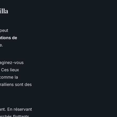
lla
peut
ations de
e.
maginez-vous
 Ces lieux
 comme la
alliens sont des
ant. En réservant
rchés flottants