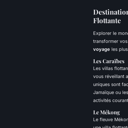
Destinatio
Flottante
Explorer le mond
transformer vos
voyage
les plus
Les Caraïbes
Les villas flott
vous réveillant 
uniques sont fa
Jamaïque ou les
activités couran
Le Mékong
Le fleuve Mékong
une villa flotta