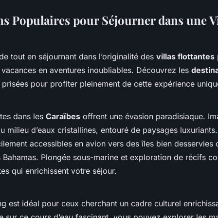
ns Populaires pour Séjourner dans une Vi
e tout en séjournant dans l’originalité des
villas flottantes
 vacances en aventures inoubliables. Découvrez les
destin
 prisées pour profiter pleinement de cette expérience uniqu
antes dans les
Caraïbes
offrent une évasion paradisiaque. I
au milieu d’eaux cristallines, entouré de paysages luxuriants.
cilement accessibles en avion vers des îles bien desservies
 Bahamas. Plongée sous-marine et exploration de récifs cor
tes qui enrichissent votre séjour.
 est idéal pour ceux cherchant un cadre culturel enrichiss
nte sur ce cours d’eau fascinant, vous pouvez explorer les ma