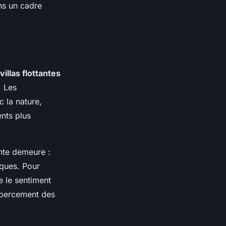
ns un cadre
villas flottantes
. Les
c la nature,
nts plus
ante demeure :
iques. Pour
e le sentiment
x bercement des