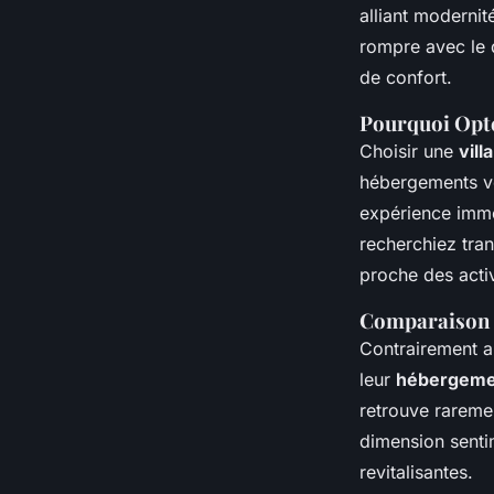
Anaïs
•
3 avril 2025
•
6 min de lecture
alliant modernit
rompre avec le q
de confort.
Pourquoi Opte
Choisir une
vill
hébergements v
expérience imme
recherchiez tranq
proche des activ
Comparaison 
Contrairement au
leur
hébergemen
retrouve raremen
dimension senti
revitalisantes.