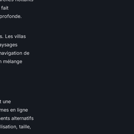
fait
 profonde.
. Les villas
paysages
 navigation de
un mélange
t une
rmes en ligne
nts alternatifs
sation, taille,